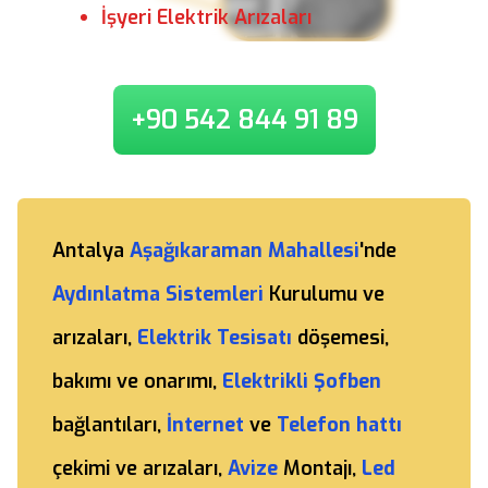
İşyeri Elektrik Arızaları
+90 542 844 91 89
Antalya
Aşağıkaraman Mahallesi
'nde
Aydınlatma Sistemleri
Kurulumu ve
arızaları,
Elektrik Tesisatı
döşemesi,
bakımı ve onarımı,
Elektrikli Şofben
bağlantıları,
İnternet
ve
Telefon hattı
çekimi ve arızaları,
Avize
Montajı,
Led