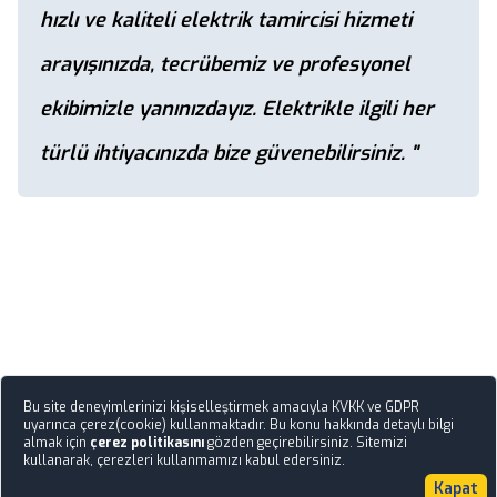
hızlı ve kaliteli elektrik tamircisi hizmeti
arayışınızda, tecrübemiz ve profesyonel
ekibimizle yanınızdayız. Elektrikle ilgili her
türlü ihtiyacınızda bize güvenebilirsiniz. "
Bu site deneyimlerinizi kişiselleştirmek amacıyla KVKK ve GDPR
uyarınca çerez(cookie) kullanmaktadır. Bu konu hakkında detaylı bilgi
almak için
çerez politikasını
gözden geçirebilirsiniz. Sitemizi
kullanarak, çerezleri kullanmamızı kabul edersiniz.
Kapat