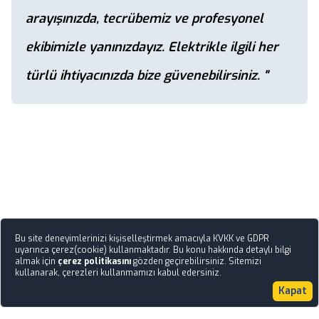
arayışınızda, tecrübemiz ve profesyonel
ekibimizle yanınızdayız. Elektrikle ilgili her
türlü ihtiyacınızda bize güvenebilirsiniz. "
Bu site deneyimlerinizi kişiselleştirmek amacıyla KVKK ve GDPR
uyarınca çerez(cookie) kullanmaktadır. Bu konu hakkında detaylı bilgi
almak için
çerez politikasını
gözden geçirebilirsiniz. Sitemizi
kullanarak, çerezleri kullanmamızı kabul edersiniz.
Kapat