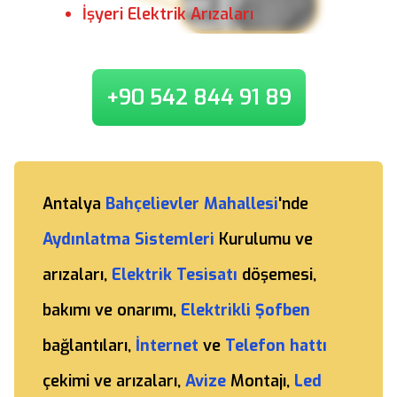
İşyeri Elektrik Arızaları
+90 542 844 91 89
Antalya
Bahçelievler Mahallesi
'nde
Aydınlatma Sistemleri
Kurulumu ve
arızaları,
Elektrik Tesisatı
döşemesi,
bakımı ve onarımı,
Elektrikli Şofben
bağlantıları,
İnternet
ve
Telefon hattı
çekimi ve arızaları,
Avize
Montajı,
Led