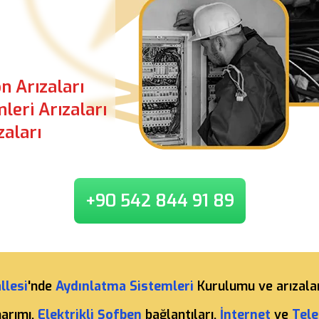
n Arızaları
leri Arızaları
zaları
+90 542 844 91 89
llesi
'nde
Aydınlatma Sistemleri
Kurulumu ve arızala
narımı,
Elektrikli Şofben
bağlantıları,
İnternet
ve
Tele