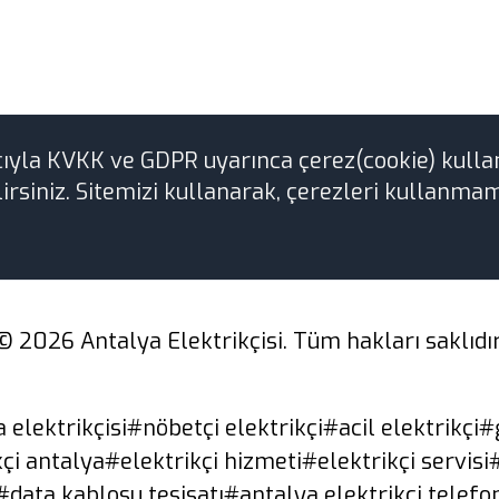
cıyla KVKK ve GDPR uyarınca çerez(cookie) kulla
irsiniz. Sitemizi kullanarak, çerezleri kullanmam
© 2026 Antalya Elektrikçisi. Tüm hakları saklıdır
 elektrikçisi
#nöbetçi elektrikçi
#acil elektrikçi
#g
kçi antalya
#elektrikçi hizmeti
#elektrikçi servisi
#data kablosu tesisatı
#antalya elektrikçi telefo