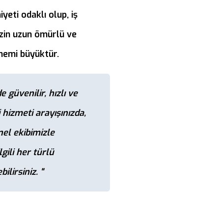
eti odaklı olup, iş
izin uzun ömürlü ve
önemi büyüktür.
e güvenilir, hızlı ve
i hizmeti arayışınızda,
el ekibimizle
lgili her türlü
ilirsiniz. "