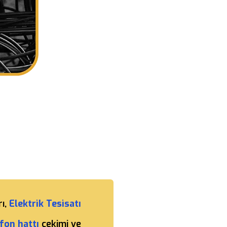
rı,
Elektrik Tesisatı
fon hattı
çekimi ve