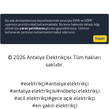
Bu site deneyimlerinizi kişiselleştirmek amacıyla KVKK ve GDPR
uyarınca çerez(cookie) kullanmaktadır. Bu konu hakkında detaylı bilgi
almak için
çerez politikasını
gözden geçirebilirsiniz. Sitemizi
kullanarak, çerezleri kullanmamızı kabul edersiniz.
Kapat
© 2026 Antalya Elektrikçisi. Tüm hakları
saklıdır.
#elektrikçi
#antalya elektrikçi
#antalya elektrikçisi
#nöbetçi elektrikçi
#acil elektrikçi
#gece açık elektrikçi
#en yakın elektrikçi