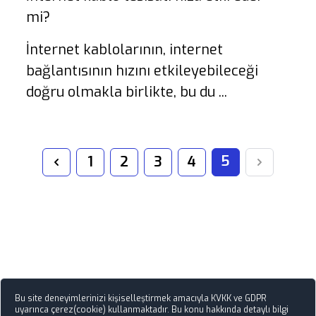
mi?
İnternet kablolarının, internet
bağlantısının hızını etkileyebileceği
doğru olmakla birlikte, bu du ...
5
1
2
3
4
Previous
Next
Bu site deneyimlerinizi kişiselleştirmek amacıyla KVKK ve GDPR
uyarınca çerez(cookie) kullanmaktadır. Bu konu hakkında detaylı bilgi