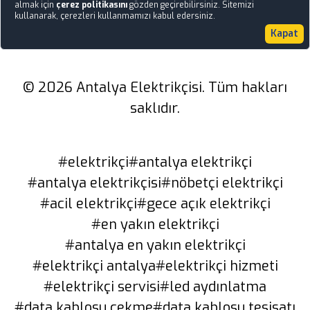
almak için
çerez politikasını
gözden geçirebilirsiniz. Sitemizi
kullanarak, çerezleri kullanmamızı kabul edersiniz.
Kapat
© 2026 Antalya Elektrikçisi. Tüm hakları
saklıdır.
#elektrikçi
#antalya elektrikçi
#antalya elektrikçisi
#nöbetçi elektrikçi
#acil elektrikçi
#gece açık elektrikçi
#en yakın elektrikçi
#antalya en yakın elektrikçi
#elektrikçi antalya
#elektrikçi hizmeti
#elektrikçi servisi
#led aydınlatma
#data kablosu çekme
#data kablosu tesisatı