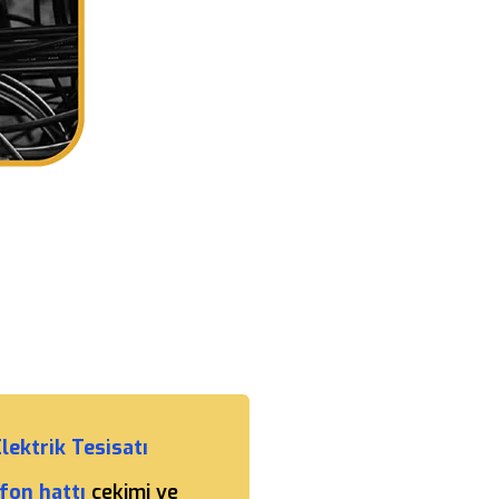
lektrik Tesisatı
fon hattı
çekimi ve