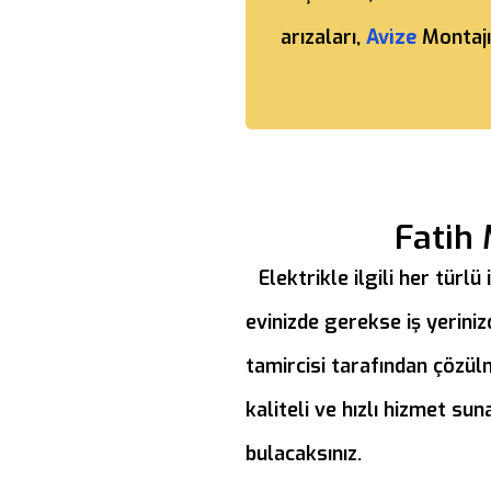
arızaları,
Avize
Montajı
Fatih 
Elektrikle ilgili her türl
evinizde gerekse iş yeriniz
tamircisi tarafından çözü
kaliteli ve hızlı hizmet su
bulacaksınız.