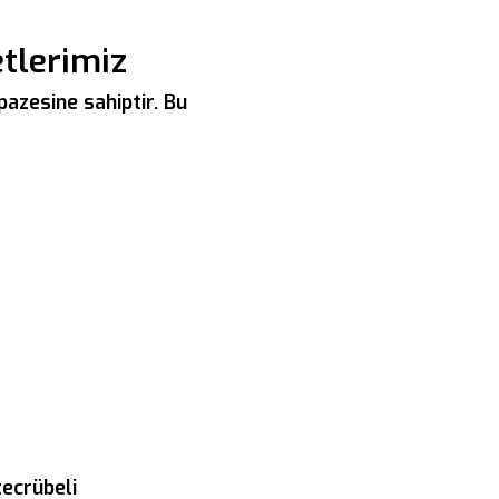
etlerimiz
pazesine sahiptir. Bu
tecrübeli