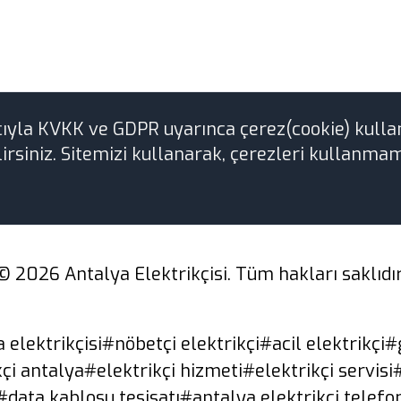
cıyla KVKK ve GDPR uyarınca çerez(cookie) kulla
irsiniz. Sitemizi kullanarak, çerezleri kullanmam
© 2026 Antalya Elektrikçisi. Tüm hakları saklıdır
 elektrikçisi
#nöbetçi elektrikçi
#acil elektrikçi
#g
kçi antalya
#elektrikçi hizmeti
#elektrikçi servisi
#data kablosu tesisatı
#antalya elektrikçi telefo