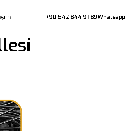
tişim
+90 542 844 91 89
Whatsapp
lesi