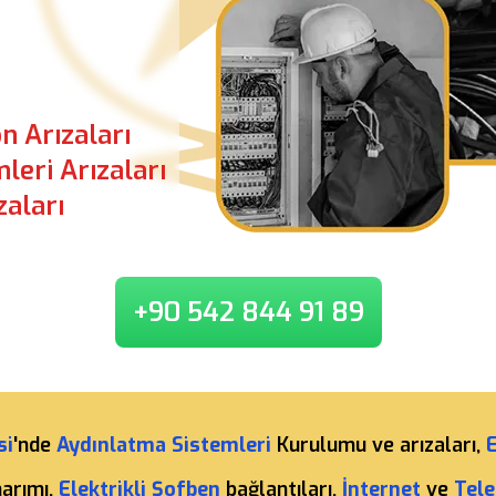
n Arızaları
leri Arızaları
zaları
+90 542 844 91 89
si
'nde
Aydınlatma Sistemleri
Kurulumu ve arızaları,
E
narımı,
Elektrikli Şofben
bağlantıları,
İnternet
ve
Tele