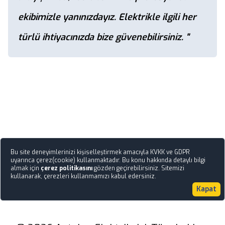
ekibimizle yanınızdayız. Elektrikle ilgili her
türlü ihtiyacınızda bize güvenebilirsiniz. "
Bu site deneyimlerinizi kişiselleştirmek amacıyla KVKK ve GDPR
uyarınca çerez(cookie) kullanmaktadır. Bu konu hakkında detaylı bilgi
almak için
çerez politikasını
gözden geçirebilirsiniz. Sitemizi
kullanarak, çerezleri kullanmamızı kabul edersiniz.
Kapat