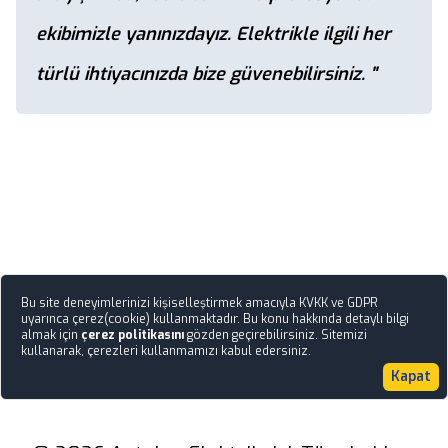
ekibimizle yanınızdayız. Elektrikle ilgili her
türlü ihtiyacınızda bize güvenebilirsiniz. "
Bu site deneyimlerinizi kişiselleştirmek amacıyla KVKK ve GDPR
uyarınca çerez(cookie) kullanmaktadır. Bu konu hakkında detaylı bilgi
almak için
çerez politikasını
gözden geçirebilirsiniz. Sitemizi
kullanarak, çerezleri kullanmamızı kabul edersiniz.
Kapat